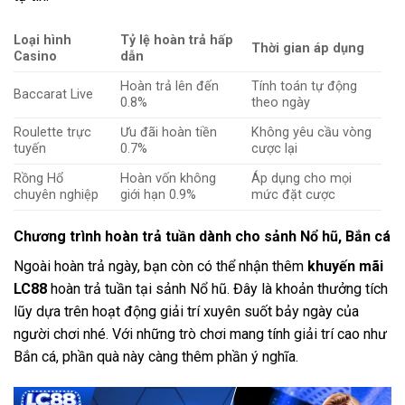
Loại hình
Tỷ lệ hoàn trả hấp
Thời gian áp dụng
Casino
dẫn
Hoàn trả lên đến
Tính toán tự động
Baccarat Live
0.8%
theo ngày
Roulette trực
Ưu đãi hoàn tiền
Không yêu cầu vòng
tuyến
0.7%
cược lại
Rồng Hổ
Hoàn vốn không
Áp dụng cho mọi
chuyên nghiệp
giới hạn 0.9%
mức đặt cược
Chương trình hoàn trả tuần dành cho sảnh Nổ hũ, Bắn cá
Ngoài hoàn trả ngày, bạn còn có thể nhận thêm
khuyến mãi
LC88
hoàn trả tuần tại sảnh Nổ hũ. Đây là khoản thưởng tích
lũy dựa trên hoạt động giải trí xuyên suốt bảy ngày của
người chơi nhé. Với những trò chơi mang tính giải trí cao như
Bắn cá, phần quà này càng thêm phần ý nghĩa.