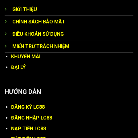
GIỚI THIỆU
CHÍNH SÁCH BẢO MẬT
ĐIỀU KHOẢN SỬ DỤNG
MIẾN TRỪ TRÁCH NHIỆM
KHUYẾN MÃI
ĐẠI LÝ
HƯỚNG DẪN
ĐĂNG KÝ LC88
ĐĂNG NHẬP LC88
NẠP TIỀN LC88