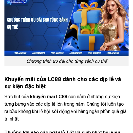
Chương trình ưu đãi cho từng sảnh cụ thể
Khuyến mãi của LC88 dành cho các dịp lễ và
sự kiện đặc biệt
Sức hút của
khuyến mãi LC88
còn nằm ở những sự kiện
tưng bừng vào các dịp lễ lớn trong năm. Chúng tôi luôn tạo
ra bầu không khí lễ hội sôi động với hàng ngàn phần quà giá
trị nhất.
Thưởng lớn vào các ngày lễ Tết và sinh nhật hội viên