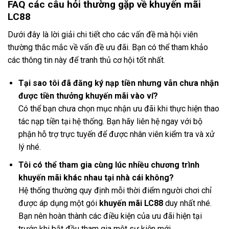
FAQ các câu hỏi thường gặp về khuyến mãi
LC88
Dưới đây là lời giải chi tiết cho các vấn đề mà hội viên
thường thắc mắc về vấn đề ưu đãi. Bạn có thể tham khảo
các thông tin này để tranh thủ cơ hội tốt nhất.
Tại sao tôi đã đăng ký nạp tiền nhưng vẫn chưa nhận
được tiền thưởng khuyến mãi vào ví?
Có thể bạn chưa chọn mục nhận ưu đãi khi thực hiện thao
tác nạp tiền tại hệ thống. Bạn hãy liên hệ ngay với bộ
phận hỗ trợ trực tuyến để được nhân viên kiểm tra và xử
lý nhé.
Tôi có thể tham gia cùng lúc nhiều chương trình
khuyến mãi khác nhau tại nhà cái không?
Hệ thống thường quy định mỗi thời điểm người chơi chỉ
được áp dụng một gói
khuyến mãi LC88
duy nhất nhé.
Bạn nên hoàn thành các điều kiện của ưu đãi hiện tại
trước khi bắt đầu tham gia một sự kiện mới.