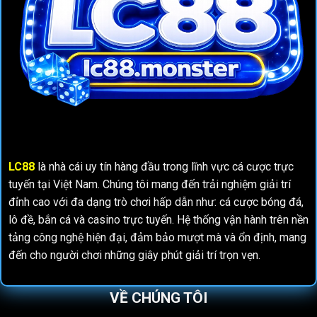
LC88
là nhà cái uy tín hàng đầu trong lĩnh vực cá cược trực
tuyến tại Việt Nam. Chúng tôi mang đến trải nghiệm giải trí
đỉnh cao với đa dạng trò chơi hấp dẫn như: cá cược bóng đá,
lô đề, bắn cá và casino trực tuyến. Hệ thống vận hành trên nền
tảng công nghệ hiện đại, đảm bảo mượt mà và ổn định, mang
đến cho người chơi những giây phút giải trí trọn vẹn.
VỀ CHÚNG TÔI