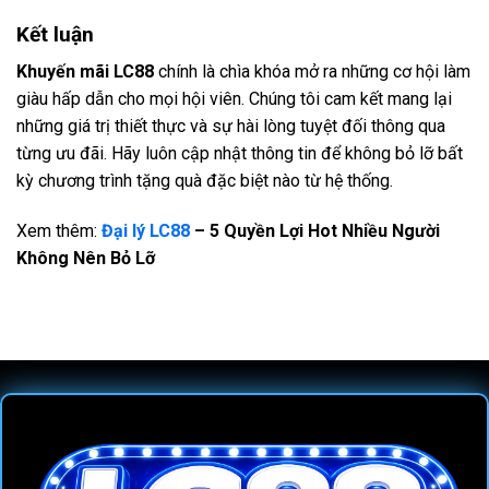
Kết luận
Khuyến mãi LC88
chính là chìa khóa mở ra những cơ hội làm
giàu hấp dẫn cho mọi hội viên. Chúng tôi cam kết mang lại
những giá trị thiết thực và sự hài lòng tuyệt đối thông qua
từng ưu đãi. Hãy luôn cập nhật thông tin để không bỏ lỡ bất
kỳ chương trình tặng quà đặc biệt nào từ hệ thống.
Xem thêm:
Đại lý LC88
– 5 Quyền Lợi Hot Nhiều Người
Không Nên Bỏ Lỡ