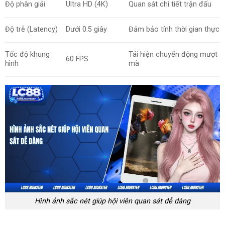
Độ phân giải
Ultra HD (4K)
Quan sát chi tiết trận đấu
Độ trễ (Latency)
Dưới 0.5 giây
Đảm bảo tính thời gian thực
Tốc độ khung
Tái hiện chuyển động mượt
60 FPS
hình
mà
Hình ảnh sắc nét giúp hội viên quan sát dễ dàng