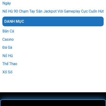
Ngày
Nổ Hũ 90 Chạm Tay Săn Jackpot Với Gameplay Cực Cuốn Hút
DANH MỤC
Bắn Cá
Casino
Đá Gà
Nổ Hũ
Thể Thao
Xổ Số