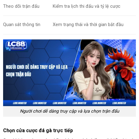
Theo dõi trận đấu
Kiểm tra lịch thi đấu và tỷ lệ cược
Quan sát thông tin
Xem trạng thái và thời gian bắt đầu
Người chơi dễ dàng truy cập và lựa chọn trận đấu
Chọn cửa cược đá gà trực tiếp