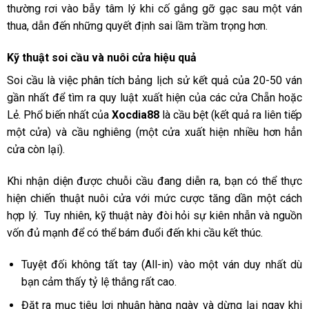
thường rơi vào bẫy tâm lý khi cố gắng gỡ gạc sau một ván
thua, dẫn đến những quyết định sai lầm trầm trọng hơn.
Kỹ thuật soi cầu và nuôi cửa hiệu quả
Soi cầu là việc phân tích bảng lịch sử kết quả của 20-50 ván
gần nhất để tìm ra quy luật xuất hiện của các cửa Chẵn hoặc
Lẻ. Phổ biến nhất của
Xocdia88
là cầu bệt (kết quả ra liên tiếp
một cửa) và cầu nghiêng (một cửa xuất hiện nhiều hơn hẳn
cửa còn lại).
Khi nhận diện được chuỗi cầu đang diễn ra, bạn có thể thực
hiện chiến thuật nuôi cửa với mức cược tăng dần một cách
hợp lý. Tuy nhiên, kỹ thuật này đòi hỏi sự kiên nhẫn và nguồn
vốn đủ mạnh để có thể bám đuổi đến khi cầu kết thúc.
Tuyệt đối không tất tay (All-in) vào một ván duy nhất dù
bạn cảm thấy tỷ lệ thắng rất cao.
Đặt ra mục tiêu lợi nhuận hàng ngày và dừng lại ngay khi