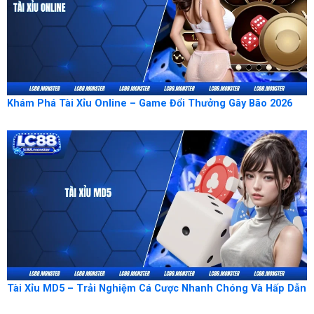
Khám Phá Tài Xỉu Online – Game Đổi Thưởng Gây Bão 2026
Tài Xỉu MD5 – Trải Nghiệm Cá Cược Nhanh Chóng Và Hấp Dẫn