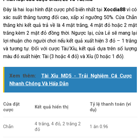
Đây là hai loại hình đặt cược phổ biến nhất tại
Xocdia88
vì có
xác suất thắng tương đối cao, xấp xỉ ngưỡng 50%. Cửa Chẵn
thắng khi kết quả trả về là 4 mặt trắng, 4 mặt đỏ hoặc 2 mặt
trắng kèm 2 mặt đỏ đồng thời. Ngược lại, cửa Lẻ sẽ mang lại
lợi nhuận cho người chơi nếu kết quả xuất hiện 3 đỏ – 1 trắng
và tương tự. Đối với cược Tài/Xỉu, kết quả dựa trên số lượng
màu đỏ xuất hiện: Tài (3 hoặc 4 đỏ) và Xỉu (0 hoặc 1 đỏ).
Xem thêm:
Tài Xỉu MD5 - Trải Nghiệm Cá Cược
Nhanh Chóng Và Hấp Dẫn
Cửa đặt
Tỷ lệ thanh toán (ví
Kết quả hiển thị
cược
dụ)
4 trắng, 4 đỏ, 2 trắng 2
Chẵn
1 ăn 0.96
đỏ