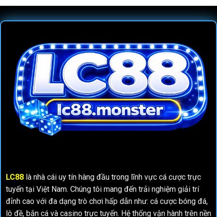
LC88
là nhà cái uy tín hàng đầu trong lĩnh vực cá cược trực
tuyến tại Việt Nam. Chúng tôi mang đến trải nghiệm giải trí
đỉnh cao với đa dạng trò chơi hấp dẫn như: cá cược bóng đá,
lô đề, bắn cá và casino trực tuyến. Hệ thống vận hành trên nền