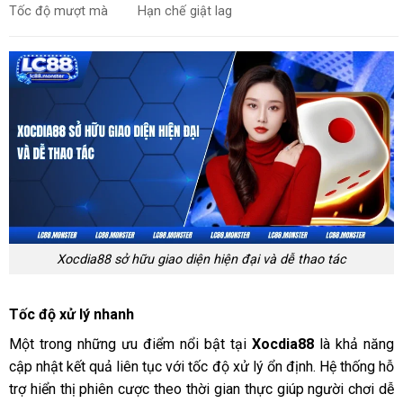
Tốc độ mượt mà
Hạn chế giật lag
Xocdia88 sở hữu giao diện hiện đại và dễ thao tác
Tốc độ xử lý nhanh
Một trong những ưu điểm nổi bật tại
Xocdia88
là khả năng
cập nhật kết quả liên tục với tốc độ xử lý ổn định. Hệ thống hỗ
trợ hiển thị phiên cược theo thời gian thực giúp người chơi dễ