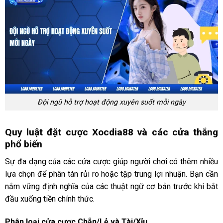
Đội ngũ hỗ trợ hoạt động xuyên suốt mỗi ngày
Quy luật đặt cược Xocdia88 và các cửa thắng
phổ biến
Sự đa dạng của các cửa cược giúp người chơi có thêm nhiều
lựa chọn để phân tán rủi ro hoặc tập trung lợi nhuận. Bạn cần
nắm vững định nghĩa của các thuật ngữ cơ bản trước khi bắt
đầu xuống tiền chính thức.
Phân loại cửa cược Chẵn/Lẻ và Tài/Xỉu