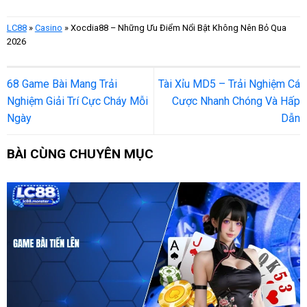
LC88
»
Casino
»
Xocdia88 – Những Ưu Điểm Nổi Bật Không Nên Bỏ Qua
2026
68 Game Bài Mang Trải
Tài Xỉu MD5 – Trải Nghiệm Cá
Nghiệm Giải Trí Cực Cháy Mỗi
Cược Nhanh Chóng Và Hấp
Ngày
Dẫn
BÀI CÙNG CHUYÊN MỤC