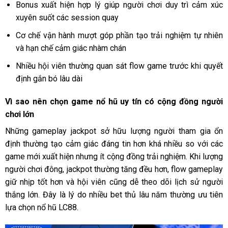
Bonus xuất hiện hợp lý giúp người chơi duy trì cảm xúc
xuyên suốt các session quay
Cơ chế vận hành mượt góp phần tạo trải nghiệm tự nhiên
và hạn chế cảm giác nhàm chán
Nhiều hội viên thường quan sát flow game trước khi quyết
định gắn bó lâu dài
Vì sao nên chọn game nổ hũ uy tín có cộng đồng người
chơi lớn
Những gameplay jackpot sở hữu lượng người tham gia ổn
định thường tạo cảm giác đáng tin hơn khá nhiều so với các
game mới xuất hiện nhưng ít cộng đồng trải nghiệm. Khi lượng
người chơi đông, jackpot thường tăng đều hơn, flow gameplay
giữ nhịp tốt hơn và hội viên cũng dễ theo dõi lịch sử người
thắng lớn. Đây là lý do nhiều bet thủ lâu năm thường ưu tiên
lựa chọn nổ hũ LC88.