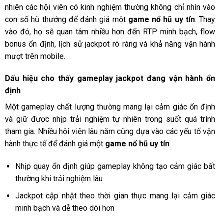
nhiên các hội viên có kinh nghiệm thường không chỉ nhìn vào
con số hũ thưởng để đánh giá một
game nổ hũ uy tín
. Thay
vào đó, họ sẽ quan tâm nhiều hơn đến RTP minh bạch, flow
bonus ổn định, lịch sử jackpot rõ ràng và khả năng vận hành
mượt trên mobile.
Dấu hiệu cho thấy gameplay jackpot đang vận hành ổn
định
Một gameplay chất lượng thường mang lại cảm giác ổn định
và giữ được nhịp trải nghiệm tự nhiên trong suốt quá trình
tham gia. Nhiều hội viên lâu năm cũng dựa vào các yếu tố vận
hành thực tế để đánh giá một
game nổ hũ uy tín
Nhịp quay ổn định giúp gameplay không tạo cảm giác bất
thường khi trải nghiệm lâu
Jackpot cập nhật theo thời gian thực mang lại cảm giác
minh bạch và dễ theo dõi hơn