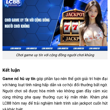
Chơi game uy tín với cộng đồng người chơi khủng
Kết luận
Game nổ hũ uy tín
góp phần tạo nên thế giới giải trí hiện đại
với hàng loạt tính năng hấp dẫn và cơ hội đổi thưởng bất ngờ.
Người chơi sẽ được hòa mình vào không gian đầy cảm xúc
cùng những pha quay thưởng cực kỳ mãn nhãn. Khám phá
LC88 hôm nay để trải nghiệm hành trình săn jackpot cuốn hút
và khác biệt.