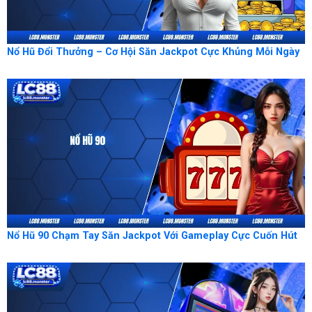
Nổ Hũ Đổi Thưởng – Cơ Hội Săn Jackpot Cực Khủng Mỗi Ngày
Nổ Hũ 90 Chạm Tay Săn Jackpot Với Gameplay Cực Cuốn Hút