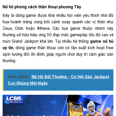
Nổ hũ phong cách thần thoại phương Tây
Đây là dòng game được khá nhiều hội viên yêu thích nhờ đồ
họa hoành tráng cùng bối cảnh xoay quanh các vị thần như
Zeus, Odin hoặc Athena. Các tựa game thuộc nhóm này
thường sở hữu hiệu ứng 3D đẹp mắt, gameplay tốc độ cao và
mức Grand Jackpot khá lớn. Tại nhiều hệ thống
game nổ hũ
uy tín
, dòng game thần thoại còn có tần suất kích hoạt free
spin tương đối ổn định, giúp người chơi duy trì cảm giác săn
thưởng
Xem thêm:
Nổ Hũ Đổi Thưởng - Cơ Hội Săn Jackpot
Cực Khủng Mỗi Ngày