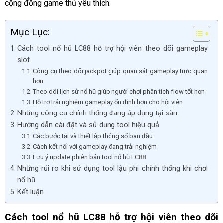
cộng đồng game thủ yêu thích.
Mục Lục:
Cách tool nổ hũ LC88 hỗ trợ hội viên theo dõi gameplay
slot
Công cụ theo dõi jackpot giúp quan sát gameplay trực quan
hơn
Theo dõi lịch sử nổ hũ giúp người chơi phân tích flow tốt hơn
Hỗ trợ trải nghiệm gameplay ổn định hơn cho hội viên
Những công cụ chính thống đang áp dụng tại sàn
Hướng dẫn cài đặt và sử dụng tool hiệu quả
Các bước tải và thiết lập thông số ban đầu
Cách kết nối với gameplay đang trải nghiệm
Lưu ý update phiên bản tool nổ hũ LC88
Những rủi ro khi sử dụng tool lậu phi chính thống khi chơi
nổ hũ
Kết luận
Cách tool nổ hũ LC88 hỗ trợ hội viên theo dõi