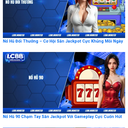
Nổ Hũ Đổi Thưởng – Cơ Hội Săn Jackpot Cực Khủng Mỗi Ngày
Nổ Hũ 90 Chạm Tay Săn Jackpot Với Gameplay Cực Cuốn Hút