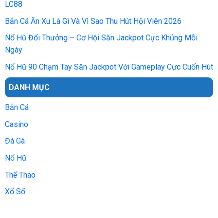
LC88
Bắn Cá Ăn Xu Là Gì Và Vì Sao Thu Hút Hội Viên 2026
Nổ Hũ Đổi Thưởng – Cơ Hội Săn Jackpot Cực Khủng Mỗi
Ngày
Nổ Hũ 90 Chạm Tay Săn Jackpot Với Gameplay Cực Cuốn Hút
DANH MỤC
Bắn Cá
Casino
Đá Gà
Nổ Hũ
Thể Thao
Xổ Số