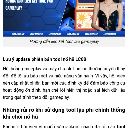
Hướng dẫn liên kết tool vào gameplay
Lưu ý update phiên bản tool nổ hũ LC88
Hệ thống gameplay và máy chủ slot online thường xuyên thay
đổi để tối ưu bảo mật và hiệu năng vận hành. Vì vậy, hội viên
nên cập nhật phiên bản mới của định kỳ để đảm bảo công cụ
hoạt động ổn định, hạn chế lỗi hiển thị hoặc sai lệch dữ liệu
trong quá trình theo dõi gameplay.
Những rủi ro khi sử dụng tool lậu phi chính thống
khi chơi nổ hũ
Không ít hội viên vì muốn săn jackpot nhanh đã tải các
tool