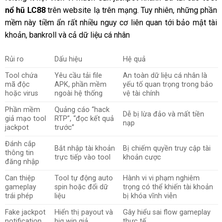
nổ hũ LC88
trên website lạ trên mạng. Tuy nhiên, những phần
mềm này tiềm ẩn rất nhiều nguy cơ liên quan tới bảo mật tài
khoản, bankroll và cả dữ liệu cá nhân
Rủi ro
Dấu hiệu
Hệ quả
Tool chứa
Yêu cầu tải file
An toàn dữ liệu cá nhân là
mã độc
APK, phần mềm
yếu tố quan trọng trong bảo
hoặc virus
ngoài hệ thống
vệ tài chính
Phần mềm
Quảng cáo “hack
Dễ bị lừa đảo và mất tiền
giả mạo tool
RTP”, “đọc kết quả
nạp
jackpot
trước”
Đánh cắp
Bắt nhập tài khoản
Bị chiếm quyền truy cập tài
thông tin
trực tiếp vào tool
khoản cược
đăng nhập
Can thiệp
Tool tự động auto
Hành vi vi phạm nghiêm
gameplay
spin hoặc đổi dữ
trọng có thể khiến tài khoản
trái phép
liệu
bị khóa vĩnh viễn
Fake jackpot
Hiển thị payout và
Gây hiểu sai flow gameplay
notification
big win giả
thực tế