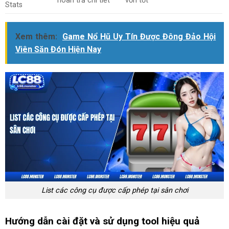
hoàn trả chi tiết
vốn tốt
Stats
Xem thêm:
Game Nổ Hũ Uy Tín Được Đông Đảo Hội
Viên Săn Đón Hiện Nay
List các công cụ được cấp phép tại sân chơi
Hướng dẫn cài đặt và sử dụng tool hiệu quả