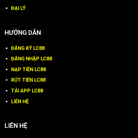
ĐẠI LÝ
HƯỚNG DẪN
ĐĂNG KÝ LC88
ĐĂNG NHẬP LC88
NẠP TIỀN LC88
RÚT TIỀN LC88
TẢI APP LC88
LIÊN HỆ
LIÊN HỆ