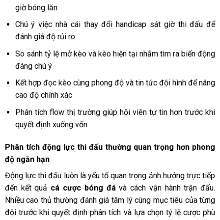
giờ bóng lăn
Chú ý việc nhà cái thay đổi handicap sát giờ thi đấu để
đánh giá độ rủi ro
So sánh tỷ lệ mở kèo và kèo hiện tại nhằm tìm ra biến động
đáng chú ý
Kết hợp đọc kèo cùng phong độ và tin tức đội hình để nâng
cao độ chính xác
Phân tích flow thị trường giúp hội viên tự tin hơn trước khi
quyết định xuống vốn
Phân tích động lực thi đấu thường quan trọng hơn phong
độ ngắn hạn
Động lực thi đấu luôn là yếu tố quan trọng ảnh hưởng trực tiếp
đến kết quả
cá cược bóng đá
và cách vận hành trận đấu.
Nhiều cao thủ thường đánh giá tâm lý cùng mục tiêu của từng
đội trước khi quyết định phân tích và lựa chọn tỷ lệ cược phù