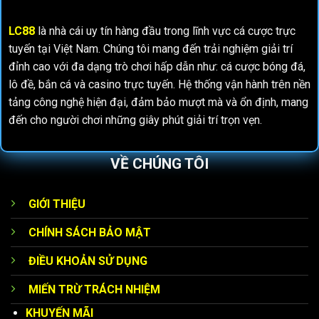
LC88
là nhà cái uy tín hàng đầu trong lĩnh vực cá cược trực
tuyến tại Việt Nam. Chúng tôi mang đến trải nghiệm giải trí
đỉnh cao với đa dạng trò chơi hấp dẫn như: cá cược bóng đá,
lô đề, bắn cá và casino trực tuyến. Hệ thống vận hành trên nền
tảng công nghệ hiện đại, đảm bảo mượt mà và ổn định, mang
đến cho người chơi những giây phút giải trí trọn vẹn.
VỀ CHÚNG TÔI
GIỚI THIỆU
CHÍNH SÁCH BẢO MẬT
ĐIỀU KHOẢN SỬ DỤNG
MIẾN TRỪ TRÁCH NHIỆM
KHUYẾN MÃI