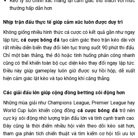
Kèo tỷ số chính xác mang lại cảm giác thử thách với mức
thưởng hấp dẫn hơn
Nhịp trận đấu thực tế giúp cảm xúc luôn được duy trì
Không giống nhiều hình thức cá cược có kết quả gần như ngay
lập tức,
cá cược bóng đá
tạo cảm giác theo trận kéo dài với
rất nhiều diễn biến thay đổi liên tục trong suốt 90 phút thi đấu.
Chỉ một bàn thắng, thẻ đỏ hoặc tình huống phản công nhanh
cũng có thể khiến toàn bộ cục diện kèo thay đổi ngay lập tức.
Điều này giúp gameplay luôn giữ được sự hồi hộp, dễ xuất
hiện cảm giác lật kèo và tạo không khí căng thẳng.
Các giải đấu lớn giúp cộng đồng betting sôi động hơn
Những mùa giải như Champions League, Premier League hay
World Cup luôn khiến cộng đồng
cá cược bóng đá
trở nên
cực kỳ sôi động nhờ lượng trận đấu lớn và tính cạnh tranh cao.
Đây cũng là thời điểm nhiều hội viên theo dõi kèo sát hơn,
tham gia phân tích chiến thuật và tìm kiếm cơ hội tối ưu lợi