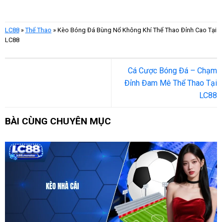
LC88
»
Thể Thao
»
Kèo Bóng Đá Bùng Nổ Không Khí Thể Thao Đỉnh Cao Tại
LC88
Cá Cược Bóng Đá – Chạm
Đỉnh Đam Mê Thể Thao Tại
LC88
BÀI CÙNG CHUYÊN MỤC