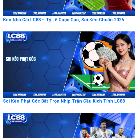
Kèo Nhà Cái LC88 – Tỷ Lệ Cược Cao, Soi Kèo Chuẩn 2026
Soi Kèo Phạt Góc Bắt Trọn Nhịp Trận Cầu Kịch Tính LC88