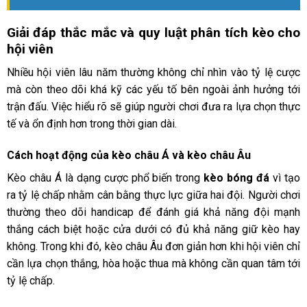
Giải đáp thắc mắc và quy luật phân tích kèo cho
hội viên
Nhiều hội viên lâu năm thường không chỉ nhìn vào tỷ lệ cược
mà còn theo dõi khá kỹ các yếu tố bên ngoài ảnh hưởng tới
trận đấu. Việc hiểu rõ sẽ giúp người chơi đưa ra lựa chọn thực
tế và ổn định hơn trong thời gian dài.
Cách hoạt động của kèo châu Á và kèo châu Âu
Kèo châu Á là dạng cược phổ biến trong
kèo bóng đá
vì tạo
ra tỷ lệ chấp nhằm cân bằng thực lực giữa hai đội. Người chơi
thường theo dõi handicap để đánh giá khả năng đội mạnh
thắng cách biệt hoặc cửa dưới có đủ khả năng giữ kèo hay
không. Trong khi đó, kèo châu Âu đơn giản hơn khi hội viên chỉ
cần lựa chọn thắng, hòa hoặc thua mà không cần quan tâm tới
tỷ lệ chấp.