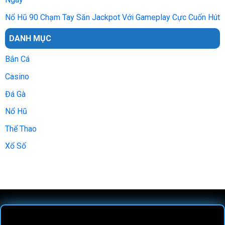
Nổ Hũ 90 Chạm Tay Săn Jackpot Với Gameplay Cực Cuốn Hút
DANH MỤC
Bắn Cá
Casino
Đá Gà
Nổ Hũ
Thể Thao
Xổ Số