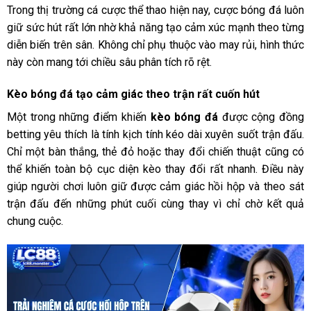
Trong thị trường cá cược thể thao hiện nay, cược bóng đá luôn
giữ sức hút rất lớn nhờ khả năng tạo cảm xúc mạnh theo từng
diễn biến trên sân. Không chỉ phụ thuộc vào may rủi, hình thức
này còn mang tới chiều sâu phân tích rõ rệt.
Kèo bóng đá tạo cảm giác theo trận rất cuốn hút
Một trong những điểm khiến
kèo bóng đá
được cộng đồng
betting yêu thích là tính kịch tính kéo dài xuyên suốt trận đấu.
Chỉ một bàn thắng, thẻ đỏ hoặc thay đổi chiến thuật cũng có
thể khiến toàn bộ cục diện kèo thay đổi rất nhanh. Điều này
giúp người chơi luôn giữ được cảm giác hồi hộp và theo sát
trận đấu đến những phút cuối cùng thay vì chỉ chờ kết quả
chung cuộc.