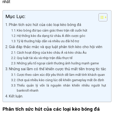
nhất
Mục Lục:
Phân tích sức hút của các loại kèo bóng đá
Kèo bóng đá tạo cảm giác theo trận rất cuốn hút
Hệ thống kèo đa dạng từ châu Á đến cược góc
Tỷ lệ thưởng hấp dẫn và nhiều ưu đãi hỗ trợ
Giải đáp thắc mắc và quy luật phân tích kèo cho hội viên
Cách hoạt động của kèo châu Á và kèo châu Âu
Quy luật tài xỉu và nhịp trận đấu thực tế
Những yếu tố ngoại cảnh thường ảnh hưởng mạnh game
Những sai lầm có thể khiến cược thủ mất tiền trong tíc tắc
Cược theo cảm xúc đội yêu thích dễ làm mất tính khách quan
Chơi quá nhiều kèo cùng lúc dễ khiến gameplay mất ổn định
Thiếu quản lý vốn là nguyên nhân khiến nhiều người hụt
bankroll nhanh
Kết luận.
Phân tích sức hút của các loại kèo bóng đá