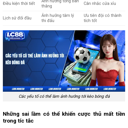
Ảnh hưởng tổng bàn
Điều kiện thời tiết
Cân nhắc cửa xỉu
thắng
Ảnh hưởng tâm lý
Ưu tiên đội có thành
Lịch sử đối đầu
thi đấu
tích tốt
Các yếu tố có thể làm ảnh hưởng tới kèo bóng đá
Những sai lầm có thể khiến cược thủ mất tiền
trong tíc tắc