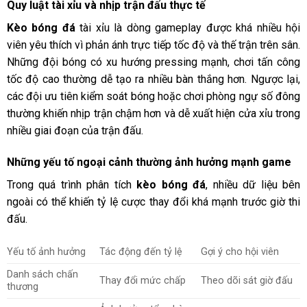
Quy luật tài xỉu và nhịp trận đấu thực tế
Kèo bóng đá
tài xỉu là dòng gameplay được khá nhiều hội
viên yêu thích vì phản ánh trực tiếp tốc độ và thế trận trên sân.
Những đội bóng có xu hướng pressing mạnh, chơi tấn công
tốc độ cao thường dễ tạo ra nhiều bàn thắng hơn. Ngược lại,
các đội ưu tiên kiểm soát bóng hoặc chơi phòng ngự số đông
thường khiến nhịp trận chậm hơn và dễ xuất hiện cửa xỉu trong
nhiều giai đoạn của trận đấu.
Những yếu tố ngoại cảnh thường ảnh hưởng mạnh game
Trong quá trình phân tích
kèo bóng đá
, nhiều dữ liệu bên
ngoài có thể khiến tỷ lệ cược thay đổi khá mạnh trước giờ thi
đấu.
Yếu tố ảnh hưởng
Tác động đến tỷ lệ
Gợi ý cho hội viên
Danh sách chấn
Thay đổi mức chấp
Theo dõi sát giờ đấu
thương