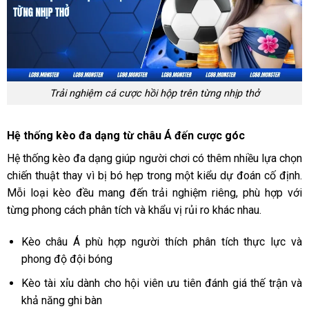
Trải nghiệm cá cược hồi hộp trên từng nhịp thở
Hệ thống kèo đa dạng từ châu Á đến cược góc
Hệ thống kèo đa dạng giúp người chơi có thêm nhiều lựa chọn
chiến thuật thay vì bị bó hẹp trong một kiểu dự đoán cố định.
Mỗi loại kèo đều mang đến trải nghiệm riêng, phù hợp với
từng phong cách phân tích và khẩu vị rủi ro khác nhau.
Kèo châu Á phù hợp người thích phân tích thực lực và
phong độ đội bóng
Kèo tài xỉu dành cho hội viên ưu tiên đánh giá thế trận và
khả năng ghi bàn