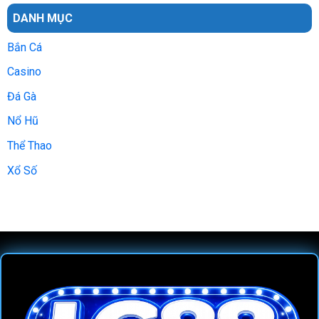
DANH MỤC
Bắn Cá
Casino
Đá Gà
Nổ Hũ
Thể Thao
Xổ Số