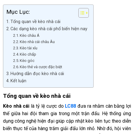
Mục Lục:
Tổng quan về kèo nhà cái
Các dạng kèo nhà cái phổ biến hiện nay
Kèo châu Á
Kèo nhà cái châu Âu
Kèo tài xỉu
Kèo chấp
Kèo góc
Kèo thẻ và cược đặc biệt
Hướng dẫn đọc kèo nhà cái
Kết luận
Tổng quan về kèo nhà cái
Kèo nhà cái
là tỷ lệ cược do
LC88
đưa ra nhằm cân bằng lợi
thế giữa hai đội tham gia trong một trận đấu. Hệ thống ứng
dụng công nghệ hiện đại giúp cập nhật kèo liên tục theo diễn
biến thực tế của hàng trăm giải đấu lớn nhỏ. Nhờ đó, hội viên