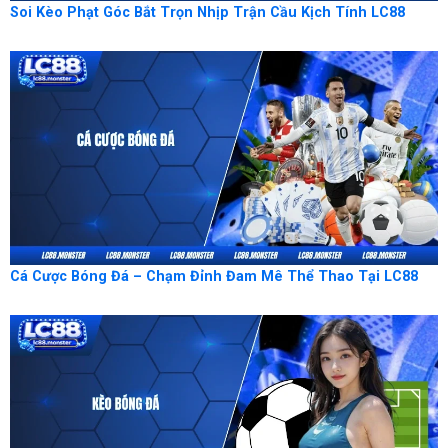
Soi Kèo Phạt Góc Bắt Trọn Nhịp Trận Cầu Kịch Tính LC88
Cá Cược Bóng Đá – Chạm Đỉnh Đam Mê Thể Thao Tại LC88