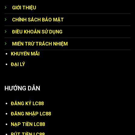
GIỚI THIỆU
CHÍNH SÁCH BẢO MẬT
ĐIỀU KHOẢN SỬ DỤNG
MIẾN TRỪ TRÁCH NHIỆM
KHUYẾN MÃI
ĐẠI LÝ
HƯỚNG DẪN
ĐĂNG KÝ LC88
ĐĂNG NHẬP LC88
NẠP TIỀN LC88
RÚT TIỀN LC88